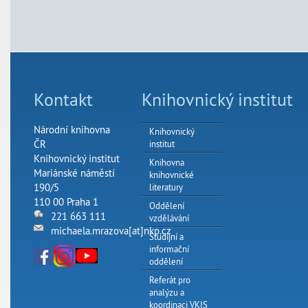
Kontakt
Knihovnický institut
Národní knihovna
Knihovnický
ČR
institut
Knihovnický institut
Knihovna
Mariánské náměstí
knihovnické
190/5
literatury
110 00 Praha 1
Oddělení
221 663 111
vzdělávání
michaela.mrazova[at]nkp.cz
Studijní a
informační
oddělení
Referát pro
analýzu a
koordinaci VKIS