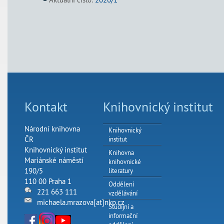
Kontakt
Knihovnický institut
Národní knihovna
Knihovnický
ČR
institut
Knihovnický institut
Knihovna
Mariánské náměstí
knihovnické
190/5
literatury
110 00 Praha 1
Oddělení
221 663 111
vzdělávání
michaela.mrazova[at]nkp.cz
Studijní a
informační