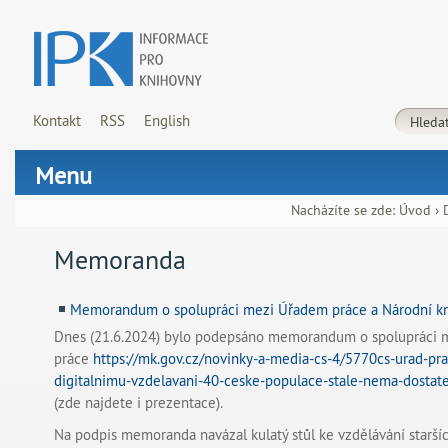
Kontakt
RSS
English
Menu
Nacházíte se zde:
Úvod
›
Memoranda
Memorandum o spolupráci mezi Úřadem práce a Národní k
Dnes (21.6.2024) bylo podepsáno memorandum o spolupráci
práce
https://mk.gov.cz/novinky-a-media-cs-4/5770cs-urad-pra
digitalnimu-vzdelavani-40-ceske-populace-stale-nema-dostate
(zde najdete i prezentace).
Na podpis memoranda navázal kulatý stůl ke vzdělávání staršíc