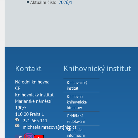
Aktuální číslo:
2026/1
Kontakt
Knihovnický institut
Národní knihovna
Knihovnický
ČR
institut
Knihovnický institut
Knihovna
Mariánské náměstí
knihovnické
190/5
literatury
110 00 Praha 1
Oddělení
221 663 111
vzdělávání
michaela.mrazova[at]nkp.cz
Studijní a
informační