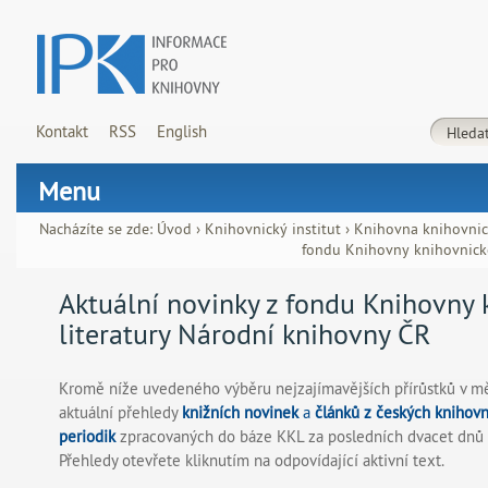
Kontakt
RSS
English
Menu
Nacházíte se zde:
Úvod
›
Knihovnický institut
›
Knihovna knihovnick
fondu Knihovny knihovnické
Aktuální novinky z fondu Knihovny 
literatury Národní knihovny ČR
Kromě níže uvedeného výběru nejzajímavějších přírůstků v m
aktuální přehledy
knižních novinek
a
článků z českých knihov
periodik
zpracovaných do báze KKL za posledních dvacet dnů 
Přehledy otevřete kliknutím na odpovídající aktivní text.