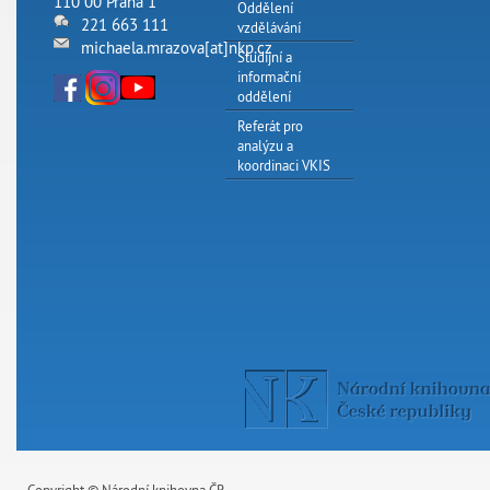
110 00 Praha 1
Oddělení
221 663 111
vzdělávání
michaela.mrazova[at]nkp.cz
Studijní a
informační
oddělení
Referát pro
analýzu a
koordinaci VKIS