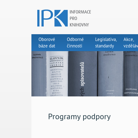
Oborové
Odborné
Legislativa,
Akce,
báze dat
činnosti
standardy
vzděláv
Programy podpory