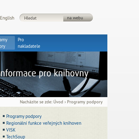
English
ramy
Pro
ory
nakladatele
Nacházíte se zde:
Úvod
›
Programy podpory
Programy podpory
Regionální funkce veřejných knihoven
VISK
TechSoup