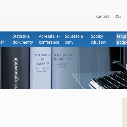
Kontakt
RSS
Statistika,
Adresáře, e-
Soutěže a
Spolky,
Prog
ání
dokumenty
konference
ceny
sdružení
podp