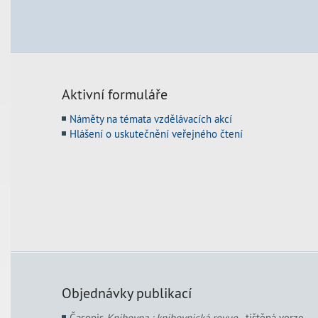
Aktivní formuláře
Náměty na témata vzdělávacích akcí
Hlášení o uskutečnění veřejného čtení
Objednávky publikací
Časopis
Knihovna : knihovnická revue
- tištěná verze