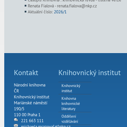
Renata Fialová - renata.fialova@nkp.cz
Aktuální číslo:
2026/1
Kontakt
Knihovnický institut
Národní knihovna
Knihovnický
ČR
institut
Knihovnický institut
Knihovna
Mariánské náměstí
knihovnické
190/5
literatury
110 00 Praha 1
Oddělení
221 663 111
vzdělávání
michaela.mrazova[at]nkp.cz