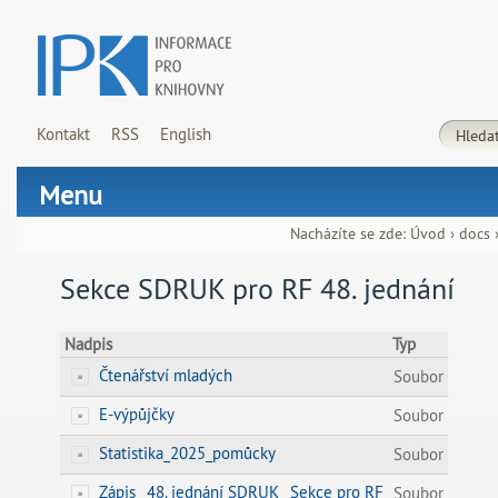
Kontakt
RSS
English
Menu
Nacházíte se zde:
Úvod
›
docs
Sekce SDRUK pro RF 48. jednání
Nadpis
Typ
Čtenářství mladých
Soubor
E-výpůjčky
Soubor
Statistika_2025_pomůcky
Soubor
Zápis_ 48. jednání SDRUK_ Sekce pro RF
Soubor