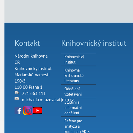
Kontakt
Knihovnický institut
Národní knihovna
Knihovnický
ČR
institut
Knihovnický institut
Knihovna
Mariánské náměstí
knihovnické
190/5
literatury
110 00 Praha 1
Oddělení
221 663 111
vzdělávání
michaela.mrazova[at]nkp.cz
Studijní a
informační
oddělení
Referát pro
analýzu a
koordinaci VKIS