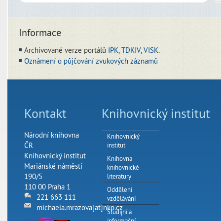
Informace
Archivované verze portálů
IPK
,
TDKIV
,
VISK
.
Oznámení o půjčování zvukových záznamů
Kontakt
Knihovnický institut
Národní knihovna
Knihovnický
ČR
institut
Knihovnický institut
Knihovna
Mariánské náměstí
knihovnické
190/5
literatury
110 00 Praha 1
Oddělení
221 663 111
vzdělávání
michaela.mrazova[at]nkp.cz
Studijní a
informační