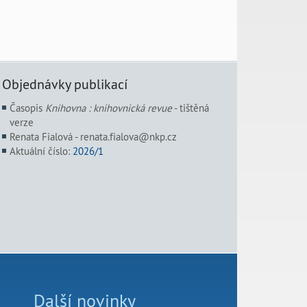
Objednávky publikací
Časopis
Knihovna : knihovnická revue
- tištěná
verze
Renata Fialová - renata.fialova@nkp.cz
Aktuální číslo:
2026/1
Další novinky