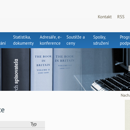
Kontakt
RSS
Statistika,
Adresáře, e-
Soutěže a
Spolky,
Prog
ání
dokumenty
konference
ceny
sdružení
podp
Nachá
ce
Typ