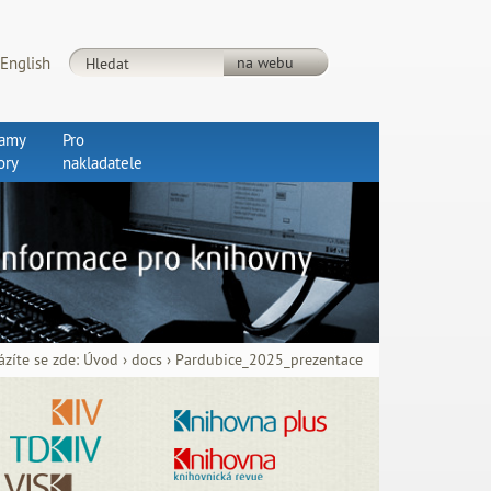
English
ramy
Pro
ory
nakladatele
zíte se zde:
Úvod
›
docs
›
Pardubice_2025_prezentace