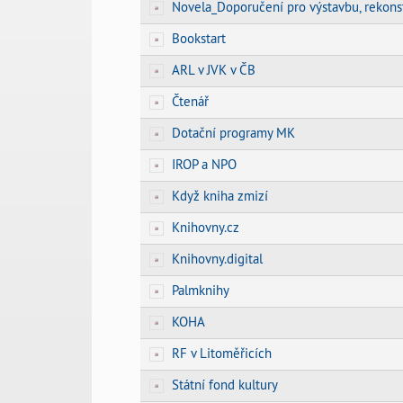
Novela_Doporučení pro výstavbu, rekons
Bookstart
ARL v JVK v ČB
Čtenář
Dotační programy MK
IROP a NPO
Když kniha zmizí
Knihovny.cz
Knihovny.digital
Palmknihy
KOHA
RF v Litoměřicích
Státní fond kultury