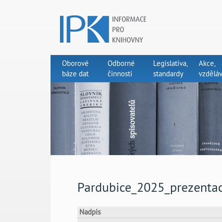
Oborové
Odborné
Legislativa,
Akce,
báze dat
činnosti
standardy
vzděláv
Pardubice_2025_prezenta
Nadpis