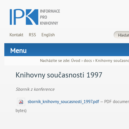
Kontakt
RSS
English
Menu
Nacházíte se zde:
Úvod
›
docs
›
Knihovny současno
Knihovny současnosti 1997
Sborník z konference
sbornik_knihovny_soucasnosti_1997.pdf
— PDF document
bytes)