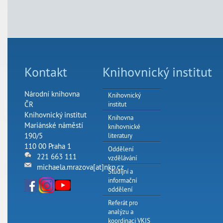
Kontakt
Knihovnický institut
Národní knihovna
Knihovnický
ČR
institut
Knihovnický institut
Knihovna
Mariánské náměstí
knihovnické
190/5
literatury
110 00 Praha 1
Oddělení
221 663 111
vzdělávání
michaela.mrazova[at]nkp.cz
Studijní a
informační
oddělení
Referát pro
analýzu a
koordinaci VKIS