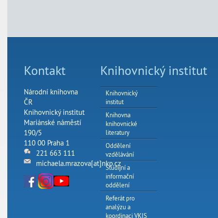
Kontakt
Knihovnický institut
Národní knihovna
Knihovnický
ČR
institut
Knihovnický institut
Knihovna
Mariánské náměstí
knihovnické
190/5
literatury
110 00 Praha 1
Oddělení
221 663 111
vzdělávání
michaela.mrazova[at]nkp.cz
Studijní a
informační
oddělení
Referát pro
analýzu a
koordinaci VKIS