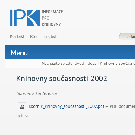
Kontakt
RSS
English
Menu
Nacházíte se zde:
Úvod
›
docs
›
Knihovny současno
Knihovny současnosti 2002
Sborník z konference
sbornik_knihovny_soucasnosti_2002.pdf
— PDF documen
bytes)