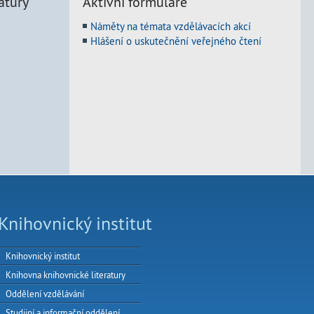
atury
Aktivní formuláře
Náměty na témata vzdělávacích akcí
Hlášení o uskutečnění veřejného čtení
Knihovnický institut
Knihovnický institut
Knihovna knihovnické literatury
Oddělení vzdělávání
Studijní a informační oddělení