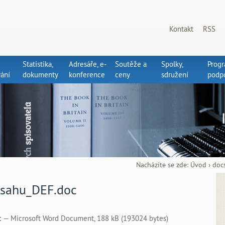
Kontakt
RSS
Statistika,
Adresáře, e-
Soutěže a
Spolky,
Prog
ání
dokumenty
konference
ceny
sdružení
podp
Nacházíte se zde:
Úvod
›
doc
obsahu_DEF.doc
c
— Microsoft Word Document, 188 kB (193024 bytes)