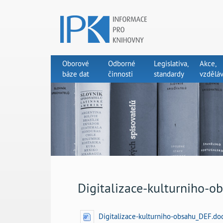
Oborové
Odborné
Legislativa,
Akce,
báze dat
činnosti
standardy
vzděláv
Digitalizace-kulturniho-
Digitalizace-kulturniho-obsahu_DEF.do