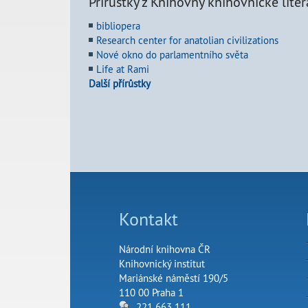
Přírůstky z Knihovny knihovnické liter
bibliopera
Research center for anatolian civilizations
Nové okno do parlamentního světa
Life at Rami
Další přírůstky
Kontakt
Národní knihovna ČR
Knihovnický institut
Mariánské náměstí 190/5
110 00 Praha 1
221 663 111