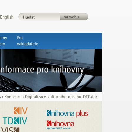
English
ramy
Pro
ory
nakladatele
s
›
Koncepce
›
Digitalizace-kulturniho-obsahu_DEF.doc