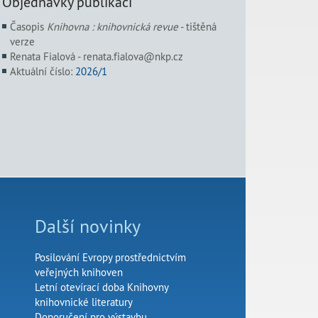
Objednávky publikací
Časopis
Knihovna : knihovnická revue
- tištěná
verze
Renata Fialová - renata.fialova@nkp.cz
Aktuální číslo:
2026/1
Další novinky
Posilování Evropy prostřednictvím
veřejných knihoven
Letní otevírací doba Knihovny
knihovnické literatury
Doporučení pro výstavbu,