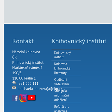
Kontakt
Knihovnický institut
Národní knihovna
Knihovnický
ČR
institut
Knihovnický institut
Knihovna
Mariánské náměstí
knihovnické
190/5
literatury
110 00 Praha 1
Oddělení
221 663 111
vzdělávání
michaela.mrazova[at]nkp.cz
Studijní a
informační
oddělení
Referát pro
analýzu a