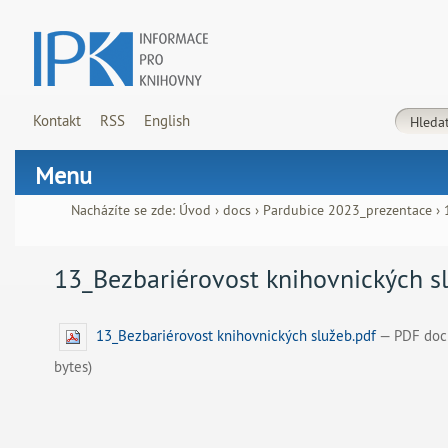
Kontakt
RSS
English
Menu
Nacházíte se zde:
Úvod
›
docs
›
Pardubice 2023_prezentace
›
13_Bezbariérovost knihovnických s
13_Bezbariérovost knihovnických služeb.pdf
— PDF doc
bytes)