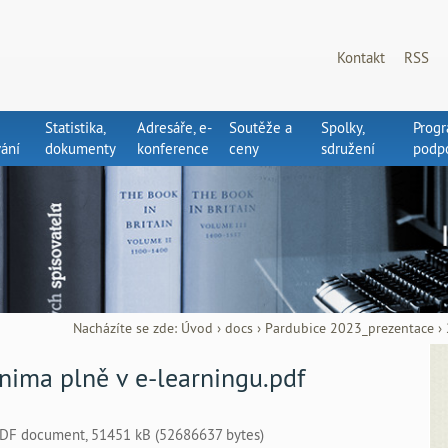
Kontakt
RSS
Statistika,
Adresáře, e-
Soutěže a
Spolky,
Prog
ání
dokumenty
konference
ceny
sdružení
podp
Nacházíte se zde:
Úvod
›
docs
›
Pardubice 2023_prezentace
›
nima plně v e-learningu.pdf
DF document, 51451 kB (52686637 bytes)