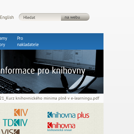
English
ramy
Pro
ory
nakladatele
21_Kurz knihovnického minima plně v e-learningu.pdf