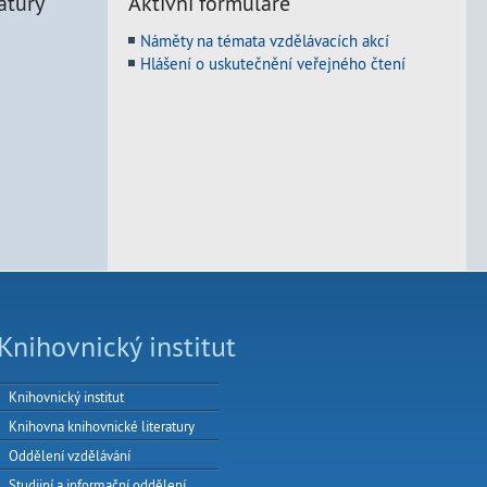
atury
Aktivní formuláře
Náměty na témata vzdělávacích akcí
Hlášení o uskutečnění veřejného čtení
Knihovnický institut
Knihovnický institut
Knihovna knihovnické literatury
Oddělení vzdělávání
Studijní a informační oddělení