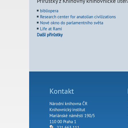
Přírůstky z Knihovny knihovnické liter
bibliopera
Research center for anatolian civilizations
Nové okno do parlamentního světa
Life at Rami
Další přírůstky
Kontakt
Národní knihovna ČR
Knihovnický institut
Mariánské náměstí 190/5
110 00 Praha 1
221 663 111