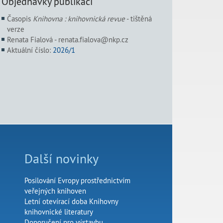
Objednávky publikací
Časopis
Knihovna : knihovnická revue
- tištěná
verze
Renata Fialová - renata.fialova@nkp.cz
Aktuální číslo:
2026/1
Další novinky
Posilování Evropy prostřednictvím
veřejných knihoven
Letní otevírací doba Knihovny
knihovnické literatury
Doporučení pro výstavbu,