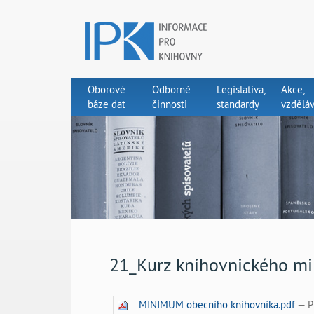
Oborové
Odborné
Legislativa,
Akce,
báze dat
činnosti
standardy
vzděláv
21_Kurz knihovnického mi
MINIMUM obecního knihovníka.pdf
— P