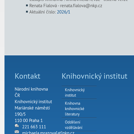
Renata Fialová - renata.fialova@nkp.cz
Aktuální číslo:
2026/1
Kontakt
Knihovnický institut
Národní knihovna
Knihovnický
ČR
institut
Knihovnický institut
Knihovna
Mariánské náměstí
knihovnické
190/5
literatury
110 00 Praha 1
Oddělení
221 663 111
vzdělávání
michaela.mrazova[at]nkp.cz