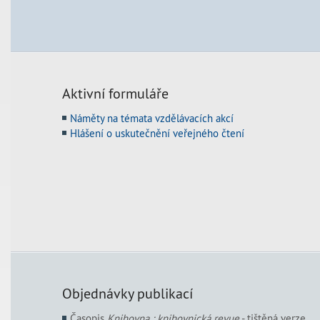
Aktivní formuláře
Náměty na témata vzdělávacích akcí
Hlášení o uskutečnění veřejného čtení
Objednávky publikací
Časopis
Knihovna : knihovnická revue
- tištěná verze