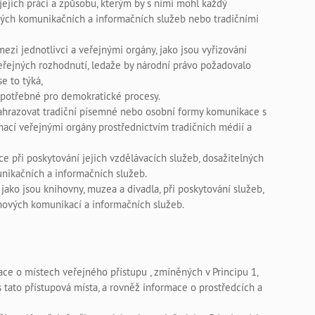
jejich práci a způsobu, kterým by s nimi mohl každý
ých komunikačních a informačních služeb nebo tradičními
mezi jednotlivci a veřejnými orgány, jako jsou vyřizování
veřejných rozhodnutí, ledaže by národní právo požadovalo
e to týká,
potřebné pro demokratické procesy.
nahrazovat tradiční písemné nebo osobní formy komunikace s
mací veřejnými orgány prostřednictvím tradičních médií a
ce při poskytování jejich vzdělávacích služeb, dosažitelných
nikačních a informačních služeb.
, jako jsou knihovny, muzea a divadla, při poskytování služeb,
nových komunikací a informačních služeb.
ce o místech veřejného přístupu , zmíněných v Principu 1,
s tato přístupová místa, a rovněž informace o prostředcích a
.