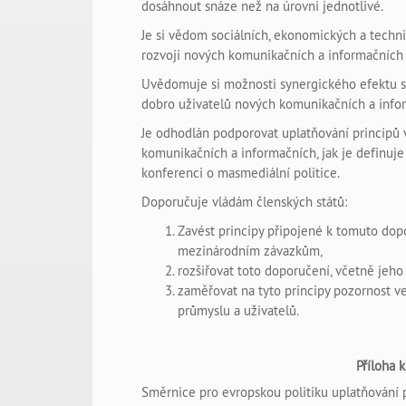
dosáhnout snáze než na úrovni jednotlivé.
Je si vědom sociálních, ekonomických a technic
rozvoji nových komunikačních a informačních 
Uvědomuje si možnosti synergického efektu 
dobro uživatelů nových komunikačních a info
Je odhodlán podporovat uplatňování principů 
komunikačních a informačních, jak je definuje
konferenci o masmediální politice.
Doporučuje vládám členských států:
Zavést principy připojené k tomuto dopo
mezinárodním závazkům,
rozšiřovat toto doporučení, včetně jeho p
zaměřovat na tyto principy pozornost 
průmyslu a uživatelů.
Příloha 
Směrnice pro evropskou politiku uplatňování 