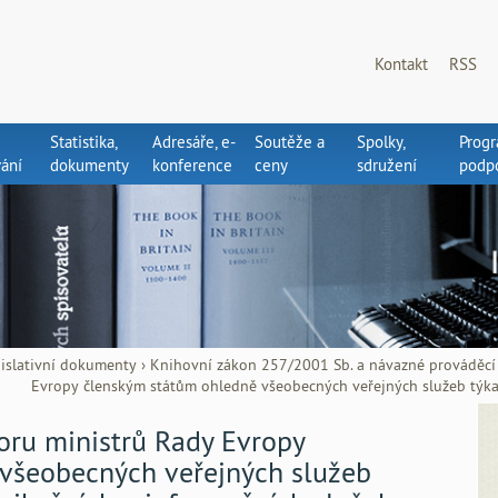
Kontakt
RSS
Statistika,
Adresáře, e-
Soutěže a
Spolky,
Prog
ání
dokumenty
konference
ceny
sdružení
podp
islativní dokumenty
›
Knihovní zákon 257/2001 Sb. a návazné prováděcí
Evropy členským státům ohledně všeobecných veřejných služeb týka
oru ministrů Rady Evropy
všeobecných veřejných služeb