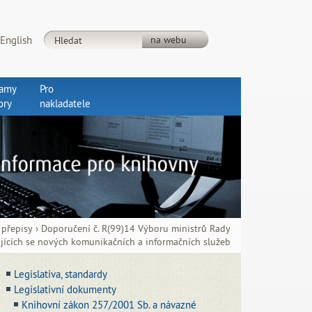
English
ramy
Pro
ory
nakladatele
 přepisy
›
Doporučení č. R(99)14 Výboru ministrů Rady
jících se nových komunikačních a informačních služeb
Legislativa, standardy
Legislativní dokumenty
Knihovní zákon 257/2001 Sb. a návazné