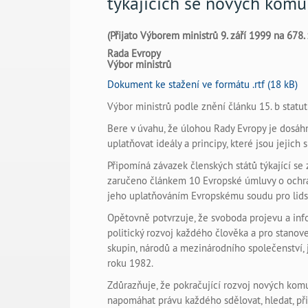
týkajících se nových komu
(Přijato Výborem ministrů 9. září 1999 na 678.
Rada Evropy
Výbor ministrů
Dokument ke stažení ve formátu .rtf (18 kB)
Výbor ministrů podle znění článku 15. b statu
Bere v úvahu, že úlohou Rady Evropy je dosáhn
uplatňovat ideály a principy, které jsou jejic
Připomíná závazek členských států týkající se 
zaručeno článkem 10 Evropské úmluvy o ochran
jeho uplatňováním Evropskému soudu pro lids
Opětovně potvrzuje, že svoboda projevu a info
politický rozvoj každého člověka a pro stano
skupin, národů a mezinárodního společenství, 
roku 1982.
Zdůrazňuje, že pokračující rozvoj nových kom
napomáhat právu každého sdělovat, hledat, při