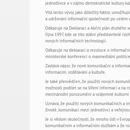
jednotlivce a v zájmu demokratické kultury ka
Vítá tento vývoj jako důležitý faktor, umožňu
a udržování informační společnosti po celém
Odkazuje na Deklaraci a Akční plán druhého set
října 1997, kde se tito státní představitelé ro
nových informačních technologií.
Odkazuje na deklaraci a rezoluce o informační
ministerské konferenci o masmediální politice,
Zastává názor, že nové komunikační a informa
informacím, vzdělávání a kultuře.
Je také přesvědčen, že použití nových komuni
možnosti podílet se na šíření informací a na 
mezinárodní porozumění a vzájemné kulturní
Uznává, že použití nových komunikačních a i
životě, komunikaci mezi jednotlivci a veřejno
Je si vědom skutečnosti, že mnoho lidí v Evr
komunikačním a informačním službám a že roz