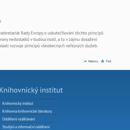
y
sekretariát Rady Evropy o uskutečňování těchto principů
ravy nedostatků v budoucnosti, a to v zájmu dosažení
blasti rozvoje principů všeobecných veřejných služeb.
Nahoru
Tisk
Knihovnický institut
Knihovnický institut
Knihovna knihovnické literatury
Oddělení vzdělávání
Studijní a informační oddělení