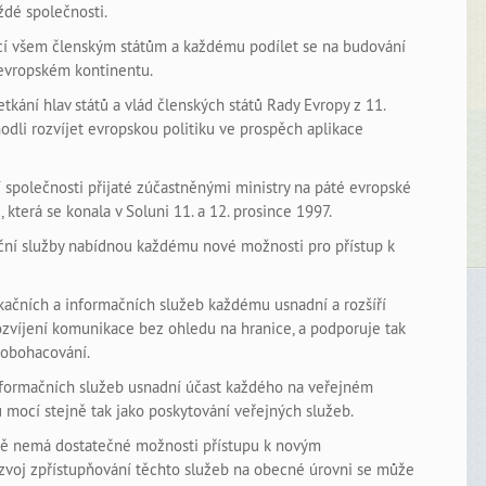
ždé společnosti.
jící všem členským státům a každému podílet se na budování
 evropském kontinentu.
kání hlav států a vlád členských států Rady Evropy z 11.
zhodli rozvíjet evropskou politiku ve prospěch aplikace
 společnosti přijaté zúčastněnými ministry na páté evropské
 která se konala v Soluni 11. a 12. prosince 1997.
ční služby nabídnou každému nové možnosti pro přístup k
kačních a informačních služeb každému usnadní a rozšíří
rozvíjení komunikace bez ohledu na hranice, a podporuje tak
 obohacování.
nformačních služeb usnadní účast každého na veřejném
u mocí stejně tak jako poskytování veřejných služeb.
opě nemá dostatečné možnosti přístupu k novým
voj zpřístupňování těchto služeb na obecné úrovni se může