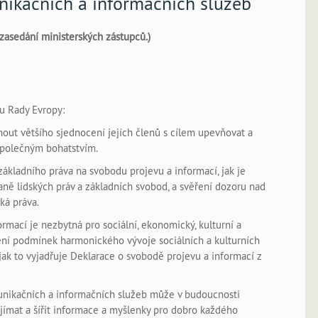
nikačních a informačních služeb
 zasedání ministerských zástupců.)
tu Rady Evropy:
out většího sjednocení jejích členů s cílem upevňovat a
h společným bohatstvím.
základního práva na svobodu projevu a informací, jak je
ě lidských práv a základních svobod, a svěření dozoru nad
ká práva.
rmací je nezbytná pro sociální, ekonomický, kulturní a
vení podmínek harmonického vývoje sociálních a kulturních
jak to vyjadřuje Deklarace o svobodě projevu a informací z
unikačních a informačních služeb může v budoucnosti
jímat a šířit informace a myšlenky pro dobro každého