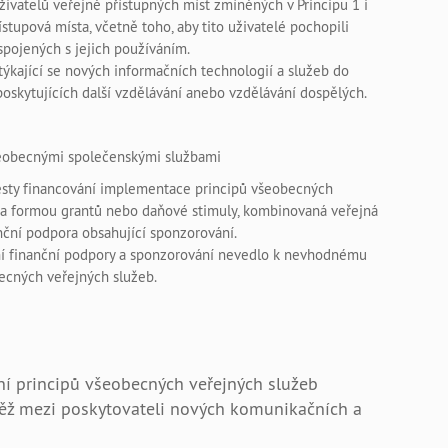
živatelů veřejně přístupných míst zmíněných v Principu 1 i
ístupová místa, včetně toho, aby tito uživatelé pochopili
spojených s jejich používáním.
 týkající se nových informačních technologií a služeb do
poskytujících další vzdělávání anebo vzdělávání dospělých.
všeobecnými společenskými službami
sty financování implementace principů všeobecných
ora formou grantů nebo daňové stimuly, kombinovaná veřejná
ční podpora obsahující sponzorování.
ání finanční podpory a sponzorování nevedlo k nevhodnému
becných veřejných služeb.
ění principů všeobecných veřejných služeb
ěž mezi poskytovateli nových komunikačních a