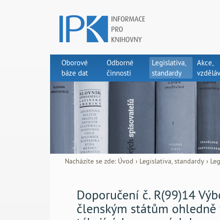
Oborové
Odborné
Legislativa,
Akce,
báze dat
činnosti
standardy
vzděláv
Nacházíte se zde:
Úvod
›
Legislativa, standardy
›
Leg
Doporučení č. R(99)14 Výb
členským státům ohledně 