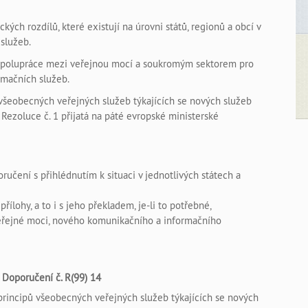
kých rozdílů, které existují na úrovni států, regionů a obcí v
služeb.
spolupráce mezi veřejnou mocí a soukromým sektorem pro
rmačních služeb.
všeobecných veřejných služeb týkajících se nových služeb
 Rezoluce č. 1 přijatá na páté evropské ministerské
ručení s přihlédnutím k situaci v jednotlivých státech a
řílohy, a to i s jeho překladem, je-li to potřebné,
veřejné moci, nového komunikačního a informačního
k Doporučení č. R(99) 14
principů všeobecných veřejných služeb týkajících se nových