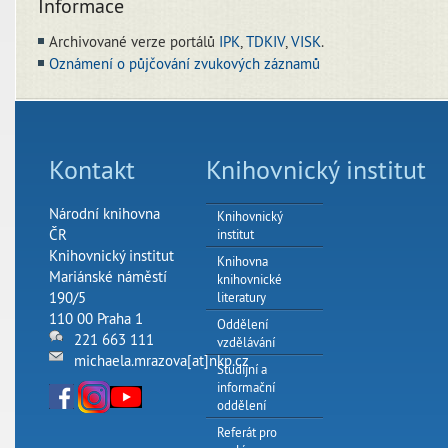
Informace
Archivované verze portálů
IPK
,
TDKIV
,
VISK
.
Oznámení o půjčování zvukových záznamů
Kontakt
Knihovnický institut
Národní knihovna
Knihovnický
ČR
institut
Knihovnický institut
Knihovna
Mariánské náměstí
knihovnické
190/5
literatury
110 00 Praha 1
Oddělení
221 663 111
vzdělávání
michaela.mrazova[at]nkp.cz
Studijní a
informační
oddělení
Referát pro