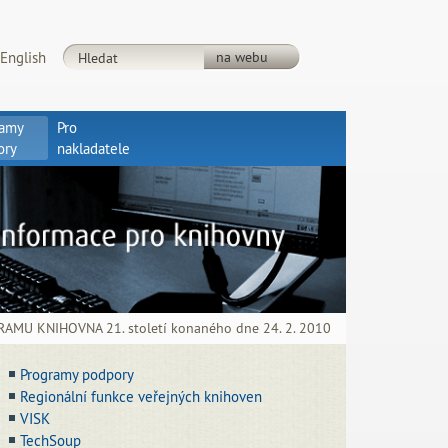
English
ramy
Pro
ory
nakladatele
MU KNIHOVNA 21. století konaného dne 24. 2. 2010
Programy podpory
Regionální funkce veřejných knihoven
VISK
TechSoup