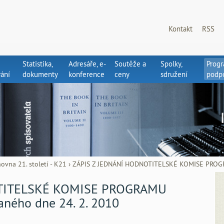
Kontakt
RSS
Statistika,
Adresáře, e-
Soutěže a
Spolky,
Prog
ání
dokumenty
konference
ceny
sdružení
podp
ovna 21. století - K21
›
ZÁPIS Z JEDNÁNÍ HODNOTITELSKÉ KOMISE PROGRA
TITELSKÉ KOMISE PROGRAMU
aného dne 24. 2. 2010