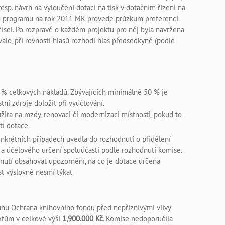
resp. návrh na vyloučení dotací na tisk v dotačním řízení na
ním programu na rok 2011 MK provede průzkum preferencí.
čísel. Po rozpravě o každém projektu pro něj byla navržena
ovalo, při rovnosti hlasů rozhodl hlas předsedkyně (podle
 % celkových nákladů. Zbývajících minimálně 50 % je
tní zdroje doložit při vyúčtování.
žita na mzdy, renovaci či modernizaci místnosti, pokud to
tí dotace.
onkrétních případech uvedla do rozhodnutí o přidělení
a účelového určení spoluúčasti podle rozhodnutí komise.
utí obsahovat upozornění, na co je dotace určena
t výslovně nesmí týkat.
uhu Ochrana knihovního fondu před nepříznivými vlivy
ktům v celkové výši
1,900.000 Kč
. Komise nedoporučila