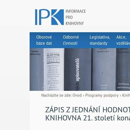
Oborové
Odborné
Legislativa,
Akce,
báze dat
činnosti
standardy
vzděláv
Nacházíte se zde:
Úvod
›
Programy podpory
›
Knih
ZÁPIS Z JEDNÁNÍ HODNO
KNIHOVNA 21. století kon