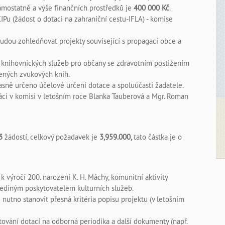
amostatně a výše finančních prostředků je
400 000 Kč
.
Pu (žádost o dotaci na zahraniční cestu-IFLA) - komise
udou zohledňovat projekty související s propagací obce a
 knihovnických služeb pro občany se zdravotním postižením
čených zvukových knih.
jasně určeno účelové určení dotace a spoluúčasti žadatele.
ráci v komisi v letošním roce Blanka Tauberová a Mgr. Roman
3
žádostí, celkový požadavek je
3,959.000,
tato částka je o
 výročí 200. narození K. H. Máchy, komunitní aktivity
 jediným poskytovatelem kulturních služeb.
 nutno stanovit přesná kritéria popisu projektu (v letošním
tování dotací na odborná periodika a další dokumenty (např.