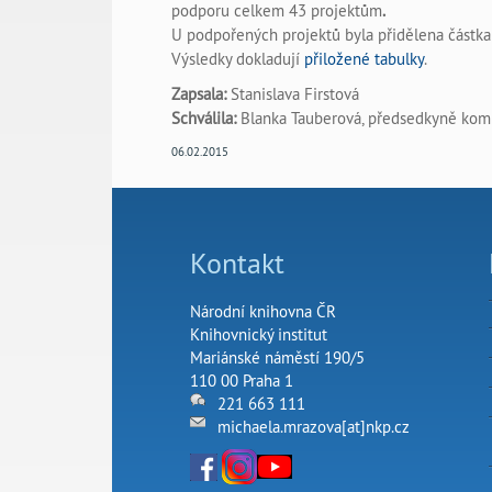
podporu celkem 43 projektům
.
U podpořených projektů
byla přidělena částka
Výsledky dokladují
přiložené tabulky
.
Zapsala:
Stanislava Firstová
Schválila:
Blanka Tauberová, předsedkyně kom
06.02.2015
Kontakt
Národní knihovna ČR
Knihovnický institut
Mariánské náměstí 190/5
110 00 Praha 1
221 663 111
michaela.mrazova[at]nkp.cz