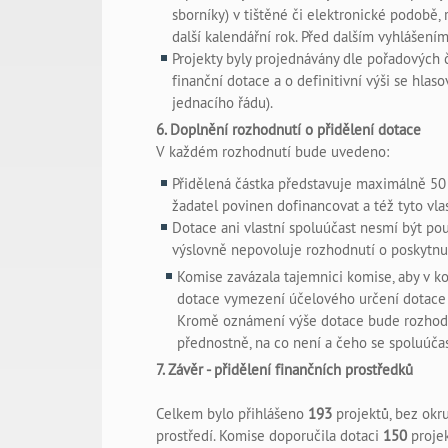
sborníky) v tištěné či elektronické podobě, 
další kalendářní rok. Před dalším vyhláše
Projekty byly projednávány dle pořadových 
finanční dotace a o definitivní výši se hlas
jednacího řádu).
6. Doplnění rozhodnutí o přidělení dotace
V každém rozhodnutí bude uvedeno:
Přidělená částka představuje maximálně 50
žadatel povinen dofinancovat a též tyto vlas
Dotace ani vlastní spoluúčast nesmí být pou
výslovně nepovoluje rozhodnutí o poskytnu
Komise zavázala tajemnici komise, aby v k
dotace vymezení účelového určení dotace 
Kromě oznámení výše dotace bude rozhodn
přednostně, na co není a čeho se spoluúčas
7. Závěr - přidělení finančních prostředků
Celkem bylo přihlášeno
193
projektů, bez okr
prostředí. Komise doporučila dotaci
150
proje