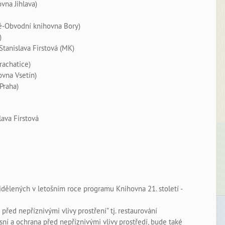
vna Jihlava)
ně-Obvodní knihovna Bory)
)
Stanislava Firstová (MK)
rachatice)
ovna Vsetín)
Praha)
slava Firstová
idělených v letošním roce programu Knihovna 21. století -
řed nepříznivými vlivy prostření" tj. restaurování
sní a ochrana před nepříznivými vlivy prostředí, bude také