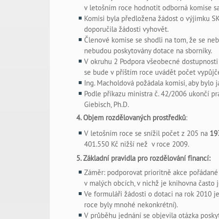
v letošním roce hodnotit odborná komise s
Komisi byla předložena žádost o výjimku SKI
doporučila žádosti vyhovět.
Členové komise se shodli na tom, že se neb
nebudou poskytovány dotace na sborníky.
V okruhu 2 Podpora všeobecné dostupnosti
se bude v příštím roce uvádět počet vypůj
Ing. Macholdová požádala komisi, aby bylo 
Podle příkazu ministra č. 42/2006 ukončí p
Giebisch, Ph.D.
4. Objem rozdělovaných prostředků
:
V letošním roce se snížil počet z 205 na
19
401.550 Kč nižší než v roce 2009.
5. Základní pravidla pro rozdělování financí:
Záměr: podporovat prioritně akce pořádané k
v malých obcích, v nichž je knihovna často
Ve formuláři žádosti o dotaci na rok 2010 je
roce byly mnohé nekonkrétní).
V průběhu jednání se objevila otázka posky