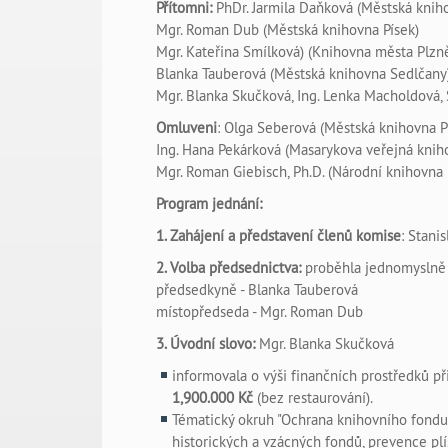
Přítomni:
PhDr. Jarmila Daňková (Městská kniho
Mgr. Roman Dub (Městská knihovna Písek)
Mgr. Kateřina Smílková) (Knihovna města Plz
Blanka Tauberová (Městská knihovna Sedlčany
Mgr. Blanka Skučková, Ing. Lenka Macholdová, 
Omluveni
: Olga Seberová (Městská knihovna P
Ing. Hana Pekárková (Masarykova veřejná knih
Mgr. Roman Giebisch, Ph.D. (Národní knihovna 
Program jednání:
1. Zahájení a představení členů komise
: Stani
2. Volba předsednictva:
proběhla jednomyslně
předsedkyně - Blanka Tauberová
místopředseda - Mgr. Roman Dub
3. Úvodní slovo:
Mgr. Blanka Skučková
informovala o výši finančních prostředků př
1,900.000 Kč
(bez restaurování).
Tématický okruh "Ochrana knihovního fondu p
historických a vzácných fondů, prevence plí