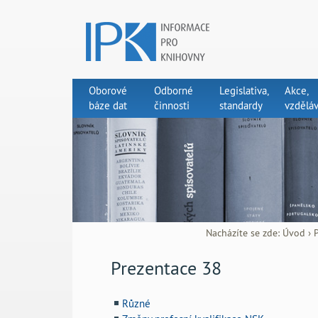
Oborové
Odborné
Legislativa,
Akce,
báze dat
činnosti
standardy
vzděláv
Nacházíte se zde:
Úvod
›
Prezentace 38
Různé