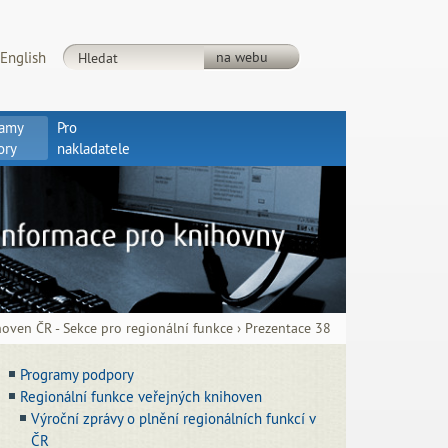
English
ramy
Pro
ory
nakladatele
hoven ČR - Sekce pro regionální funkce
›
Prezentace 38
Programy podpory
Regionální funkce veřejných knihoven
Výroční zprávy o plnění regionálních funkcí v
ČR