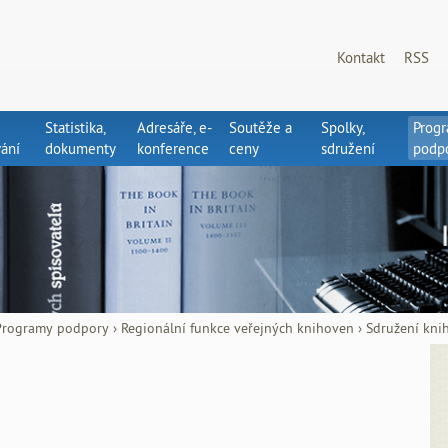
Kontakt
RSS
Statistika,
Adresáře, e-
Soutěže a
Spolky,
Prog
ání
dokumenty
konference
ceny
sdružení
podp
Programy podpory
›
Regionální funkce veřejných knihoven
›
Sdružení kni