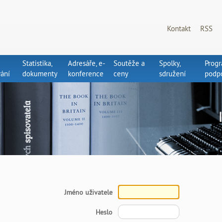
Kontakt
RSS
Statistika,
Adresáře, e-
Soutěže a
Spolky,
Prog
ání
dokumenty
konference
ceny
sdružení
podp
Jméno uživatele
Heslo