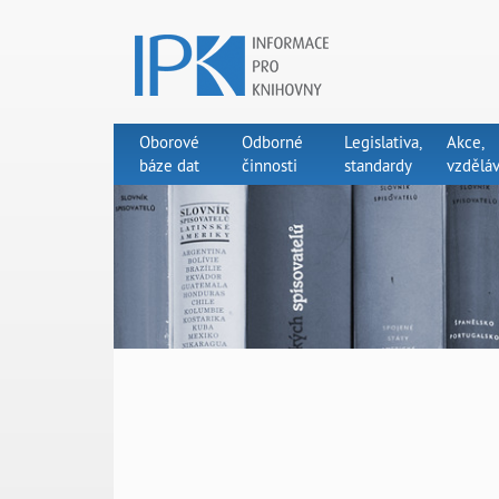
Oborové
Odborné
Legislativa,
Akce,
báze dat
činnosti
standardy
vzděláv