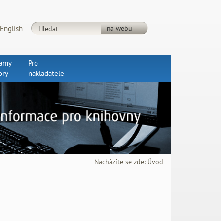
English
ramy
Pro
ory
nakladatele
Nacházíte se zde:
Úvod