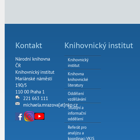
Kontakt
Knihovnický institut
Národní knihovna
Knihovnický
ČR
institut
Knihovnický institut
Knihovna
Mariánské náměstí
knihovnické
190/5
literatury
110 00 Praha 1
Oddělení
221 663 111
vzdělávání
michaela.mrazova[at]nkp.cz
Studijní a
informační
oddělení
Referát pro
analýzu a
koordinaci VKIS