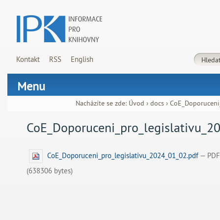
Kontakt
RSS
English
Menu
Nacházíte se zde:
Úvod
›
docs
›
CoE_Doporuceni_
CoE_Doporuceni_pro_legislativu_2
CoE_Doporuceni_pro_legislativu_2024_01_02.pdf
— PDF
(638306 bytes)