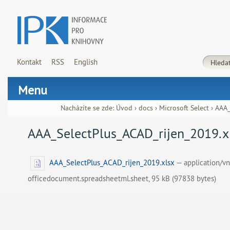
Kontakt
RSS
English
Menu
Nacházíte se zde:
Úvod
›
docs
›
Microsoft Select
›
AAA_
AAA_SelectPlus_ACAD_rijen_2019.x
AAA_SelectPlus_ACAD_rijen_2019.xlsx
— application/v
officedocument.spreadsheetml.sheet, 95 kB (97838 bytes)