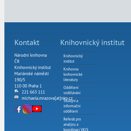
Kontakt
Knihovnický institut
Národní knihovna
Knihovnický
ČR
institut
Knihovnický institut
Knihovna
Mariánské náměstí
knihovnické
190/5
literatury
110 00 Praha 1
Oddělení
221 663 111
vzdělávání
michaela.mrazova[at]nkp.cz
Studijní a
informační
oddělení
Referát pro
analýzu a
koordinaci VKIS