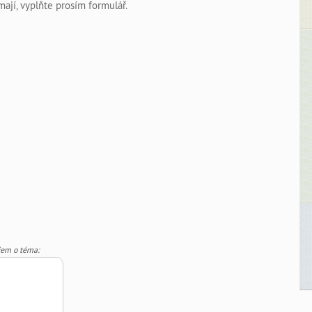
ají, vyplňte prosím formulář.
jem o téma: