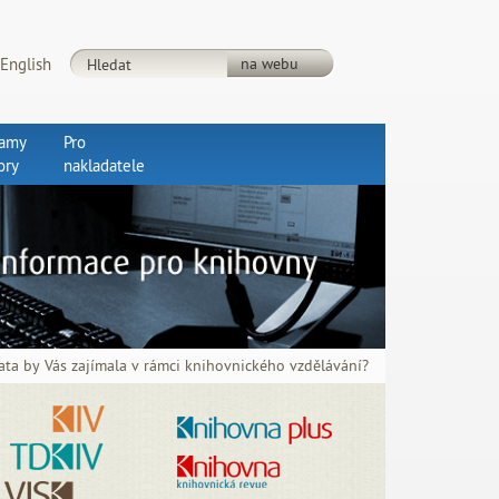
English
ramy
Pro
ory
nakladatele
ata by Vás zajímala v rámci knihovnického vzdělávání?