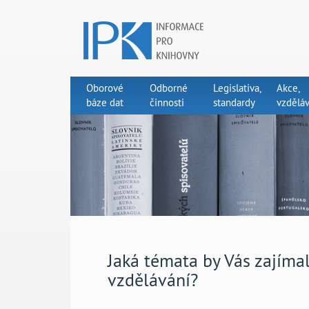
Oborové
Odborné
Legislativa,
Akce,
báze dat
činnosti
standardy
vzděláv
Jaká témata by Vás zajíma
vzdělávání?