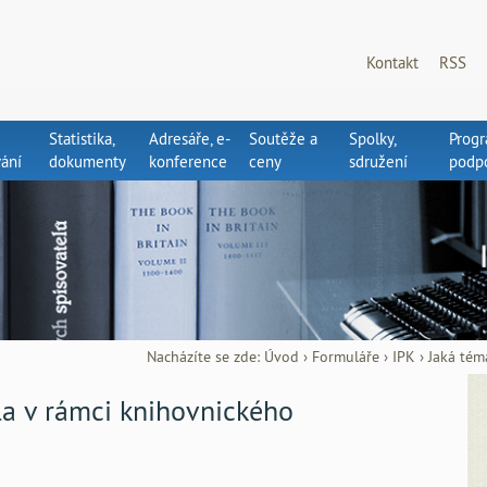
Kontakt
RSS
Statistika,
Adresáře, e-
Soutěže a
Spolky,
Prog
ání
dokumenty
konference
ceny
sdružení
podp
Nacházíte se zde:
Úvod
›
Formuláře
›
IPK
›
Jaká tém
la v rámci knihovnického