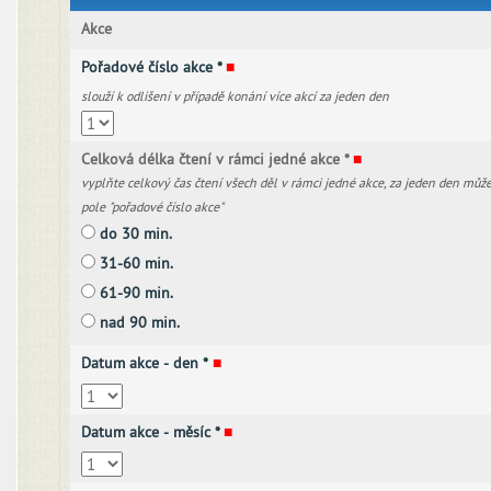
Akce
Pořadové číslo akce *
■
slouží k odlišení v případě konání více akcí za jeden den
Celková délka čtení v rámci jedné akce *
■
vyplňte celkový čas čtení všech děl v rámci jedné akce, za jeden den může
pole "pořadové číslo akce"
do 30 min.
31-60 min.
61-90 min.
nad 90 min.
Datum akce - den *
■
Datum akce - měsíc *
■