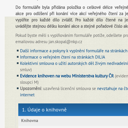
Do formuláře byla přidána položka o celkové délce veřejné
akce pro odlišení při konání více akcí veřejného čtení za 
vyplňte pro každé dílo zvlášť. Pro každé dílo čtené na j
uvádějte stejnou délku konání akce a stejné pořadové číslo ak
Pokud byste měli s vyplňováním formuláře potíže, odešlete p
emailovou adresu jan.skopal@nkp.cz
Další informace a pokyny k vyplnění formuláře na stránkác
Informace o veřejném čtení na stránkách DILIA
Kolektivní smlouva o užití autorských děl živým nedivadel
smluv)
Evidence knihoven na webu Ministerstva kultury ČR
(eviden
sloupci M)
Upozornění
: uzavřená licenční smlouva se
nevztahuje na čt
internet
1. Údaje o knihovně
Knihovna