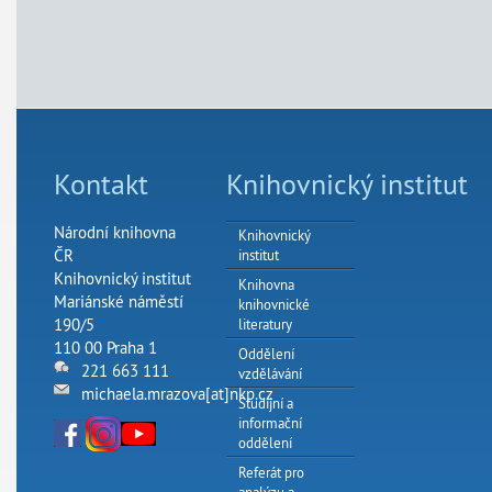
Kontakt
Knihovnický institut
Národní knihovna
Knihovnický
ČR
institut
Knihovnický institut
Knihovna
Mariánské náměstí
knihovnické
190/5
literatury
110 00 Praha 1
Oddělení
221 663 111
vzdělávání
michaela.mrazova[at]nkp.cz
Studijní a
informační
oddělení
Referát pro
analýzu a