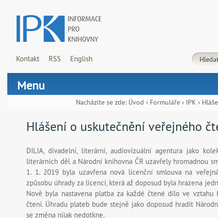
Kontakt
RSS
English
Menu
Nacházíte se zde:
Úvod
›
Formuláře
›
IPK
›
Hláše
Hlášení o uskutečnění veřejného čt
DILIA, divadelní, literární, audiovizuální agentura jako kol
literárních děl a Národní knihovna ČR uzavřely hromadnou sm
1. 1. 2019 byla uzavřena nová licenční smlouva na veřejn
způsobu úhrady za licenci, která až doposud byla hrazena jedn
Nově byla nastavena platba za každé čtené dílo ve vztahu 
čtení. Úhradu plateb bude stejně jako doposud hradit Národní
se změna nijak nedotkne.