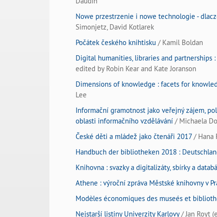
Daudin
Nowe przestrzenie i nowe technologie - dlac
Simonjetz, David Kotlarek
Počátek českého knihtisku
/ Kamil Boldan
Digital humanities, libraries and partnerships 
edited by Robin Kear and Kate Joranson
Dimensions of knowledge : facets for knowle
Lee
Informační gramotnost jako veřejný zájem, po
oblasti informačního vzdělávání
/ Michaela D
České děti a mládež jako čtenáři 2017
/ Hana F
Handbuch der bibliotheken 2018 : Deutschlan
Knihovna : svazky a digitalizáty, sbírky a datab
Athene : výroční zpráva Městské knihovny v P
Modèles économiques des museés et bibliot
Nejstarší listiny Univerzity Karlovy
/ Jan Royt (e