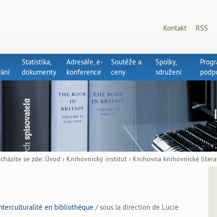
Kontakt
RSS
Statistika,
Adresáře, e-
Soutěže a
Spolky,
Prog
ání
dokumenty
konference
ceny
sdružení
podp
cházíte se zde:
Úvod
›
Knihovnický institut
›
Knihovna knihovnické litera
interculturalité en bibliothèque
/ sous la direction de Lucie