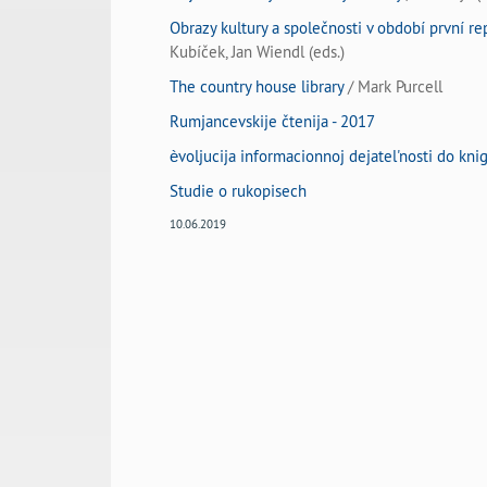
Obrazy kultury a společnosti v období první rep
Kubíček, Jan Wiendl (eds.)
The country house library
/ Mark Purcell
Rumjancevskije čtenija - 2017
èvoljucija informacionnoj dejatel'nosti do kni
Studie o rukopisech
10.06.2019