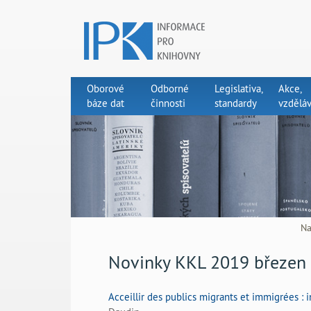
Oborové
Odborné
Legislativa,
Akce,
báze dat
činnosti
standardy
vzděláv
Na
Novinky KKL 2019 březen
Acceillir des publics migrants et immigrées : 