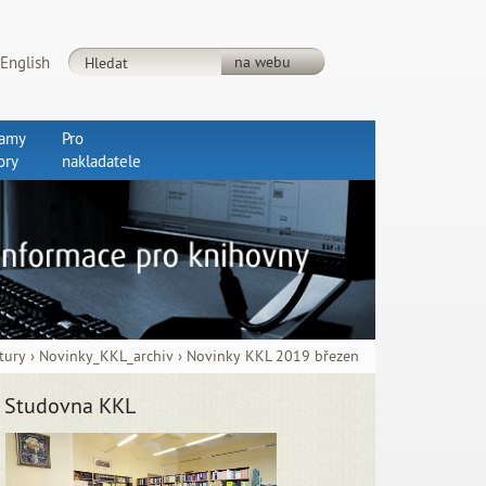
English
ramy
Pro
ory
nakladatele
tury
›
Novinky_KKL_archiv
›
Novinky KKL 2019 březen
Studovna KKL