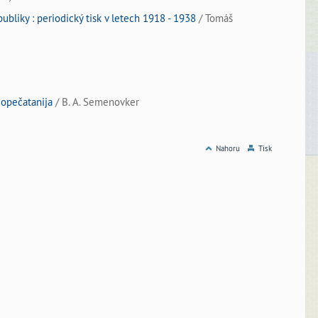
ubliky : periodický tisk v letech 1918 - 1938
/ Tomáš
gopečatanija
/ B. A. Semenovker
Nahoru
Tisk