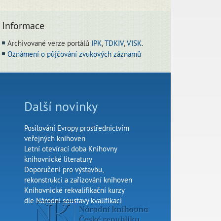
Informace
Archivované verze portálů
IPK
,
TDKIV
,
VISK
.
Oznámení o půjčování zvukových záznamů
Další novinky
Posilování Evropy prostřednictvím
veřejných knihoven
Letní otevírací doba Knihovny
knihovnické literatury
Doporučení pro výstavbu,
rekonstrukci a zařizování knihoven
Knihovnické rekvalifikační kurzy
dle Národní soustavy kvalifikací