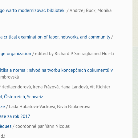
zgo warto modernizovać biblioteki
/ Andrzej Buck, Monika
: a critical examination of labor, networks, and community
/
dge organization
/ edited by Richard P. Smiraglia and Hur-Li
litika a norma : návod na tvorbu koncepčních dokumentů v
ombrovská
riedlaenderová, Irena Prázová, Hana Landová, Vít Richter
d, Österreich, Schweiz
áze
/ Lada Hubatová-Vacková, Pavla Pauknerová
raze za rok 2017
hèques
/ coordonné par Yann Nicolas
d.)