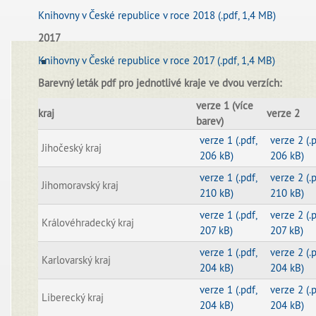
Knihovny v České republice
v roce 2018 (.pdf, 1,4 MB)
2017
Knihovny v České republice v roce 2017 (.pdf, 1,4 MB)
Barevný leták pdf pro jednotlivé kraje ve dvou verzích:
verze 1 (více
kraj
verze 2
barev)
verze 1 (.pdf,
verze 2 (.p
Jihočeský kraj
206 kB)
206 kB)
verze 1 (.pdf,
verze 2 (.p
Jihomoravský kraj
210 kB)
210 kB)
verze 1 (.pdf,
verze 2 (.p
Královéhradecký kraj
207 kB)
207 kB)
verze 1 (.pdf,
verze 2 (.p
Karlovarský kraj
204 kB)
204 kB)
verze 1 (.pdf,
verze 2 (.p
Liberecký kraj
204 kB)
204 kB)