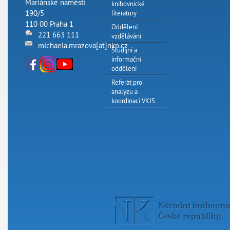
Mariánské náměstí
knihovnické
190/5
literatury
110 00 Praha 1
Oddělení
221 663 111
vzdělávání
michaela.mrazova[at]nkp.cz
Studijní a
informační
oddělení
Referát pro
analýzu a
koordinaci VKIS