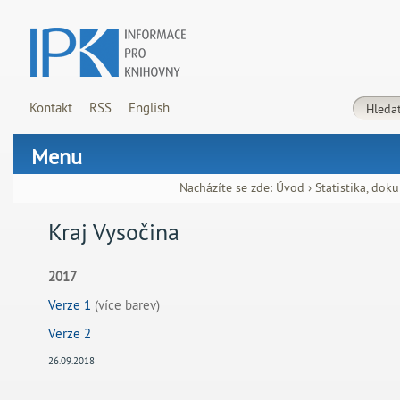
Kontakt
RSS
English
Menu
Nacházíte se zde:
Úvod
›
Statistika, dok
Kraj Vysočina
2017
Verze 1
(více barev)
Verze 2
26.09.2018