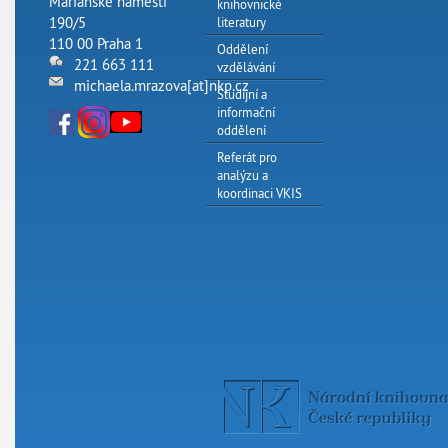
Mariánské náměstí
knihovnické
190/5
literatury
110 00 Praha 1
Oddělení
221 663 111
vzdělávání
michaela.mrazova[at]nkp.cz
Studijní a
informační
oddělení
Referát pro
analýzu a
koordinaci VKIS