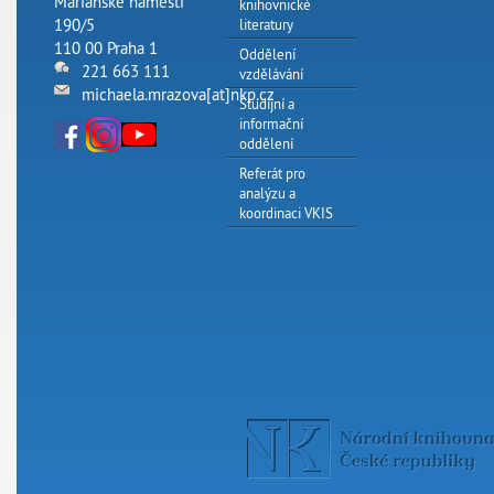
Mariánské náměstí
knihovnické
190/5
literatury
110 00 Praha 1
Oddělení
221 663 111
vzdělávání
michaela.mrazova[at]nkp.cz
Studijní a
informační
oddělení
Referát pro
analýzu a
koordinaci VKIS