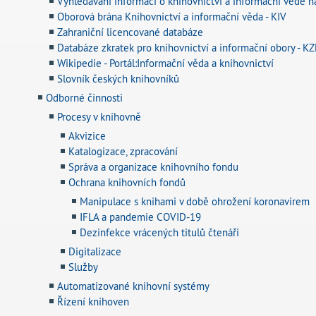
Vyhledávání informací o knihovnictví a informační vědě n
Oborová brána Knihovnictví a informační věda - KIV
Zahraniční licencované databáze
Databáze zkratek pro knihovnictví a informační obory - K
Wikipedie - Portál:Informační věda a knihovnictví
Slovník českých knihovníků
Odborné činnosti
Procesy v knihovně
Akvizice
Katalogizace, zpracování
Správa a organizace knihovního fondu
Ochrana knihovních fondů
Manipulace s knihami v době ohrožení koronavirem
IFLA a pandemie COVID-19
Dezinfekce vrácených titulů čtenáři
Digitalizace
Služby
Automatizované knihovní systémy
Řízení knihoven