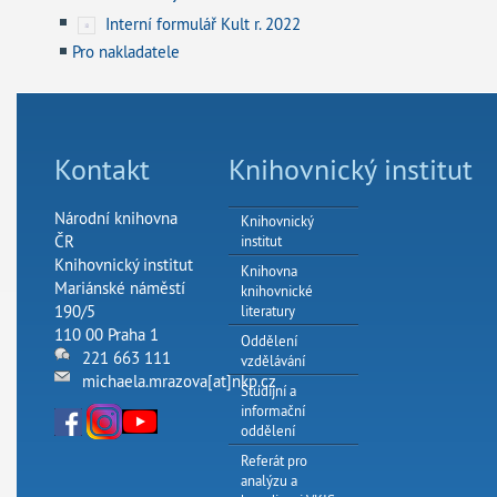
Interní formulář Kult r. 2022
Pro nakladatele
Kontakt
Knihovnický institut
Národní knihovna
Knihovnický
ČR
institut
Knihovnický institut
Knihovna
Mariánské náměstí
knihovnické
190/5
literatury
110 00 Praha 1
Oddělení
221 663 111
vzdělávání
michaela.mrazova[at]nkp.cz
Studijní a
informační
oddělení
Referát pro
analýzu a